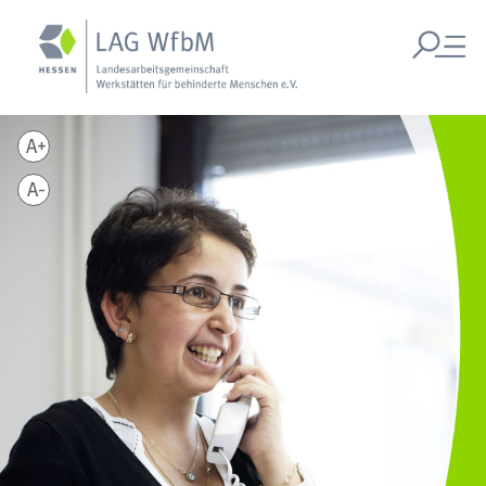
A+
A-