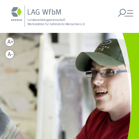
A+
A-