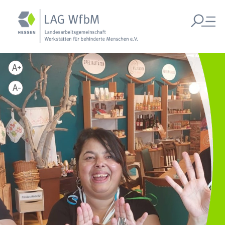
A+
A-